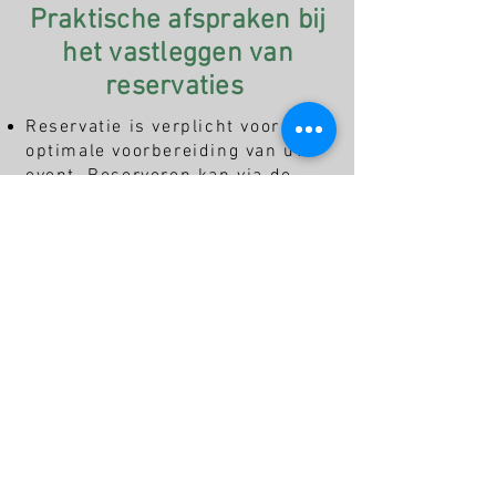
Praktische afspraken bij
het vastleggen van
reservaties
Reservatie is verplicht voor een
optimale voorbereiding van uw
event. Reserveren kan via de
website of per mail! Bij het
boeken van arrangementen is de
reservatie pas definitief
vastgelegd na het betalen van
een voorschot van 30%.
Voor RESERVATIES Airsoft : min
48u vóór aanvang bevestig je
telefonisch het definitief aantal
deelnemers. Zo niet : aantal
reservaties = aantal te betalen
Voor RESERVATIES
Arrangementen : 7 dagen vóór
het event bevestig je telefonisch