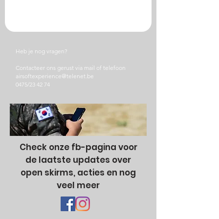
Heb je nog vragen?
Contacteer ons gerust via mail of telefoon
airsoftexperience@telenet.be
0475/23 42 74
Check onze fb-pagina voor
de laatste updates over
open skirms, acties en nog
veel meer