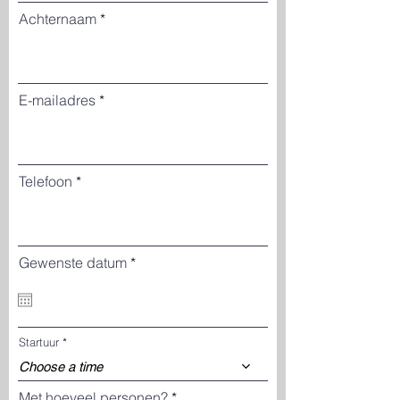
Achternaam
E-mailadres
Telefoon
r
Gewenste datum
*
e
q
u
i
r
Startuur
e
d
Choose a time
Met hoeveel personen?