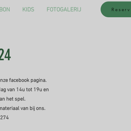
BON
KIDS
FOTOGALERIJ
Reserv
24
nze facebook pagina.
ag van 14u tot 19u en
an het spel.
teriaal van bij ons.
4274