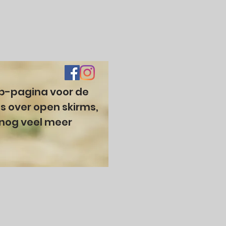
b-pagina voor de
s over open skirms,
 nog veel meer